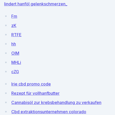
lindert hanföl gelenkschmerzen_
Fm
zK
RTFE
hh
OlM
MHLi
cZG
Irie cbd promo code
Rezept für vollhanfbutter
Cannabisöl zur krebsbehandlung zu verkaufen
Cbd extraktionsunternehmen colorado