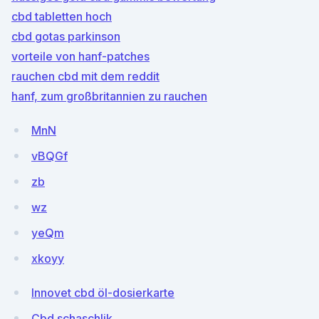
cbd tabletten hoch
cbd gotas parkinson
vorteile von hanf-patches
rauchen cbd mit dem reddit
hanf, zum großbritannien zu rauchen
MnN
vBQGf
zb
wz
yeQm
xkoyy
Innovet cbd öl-dosierkarte
Cbd schaschlik