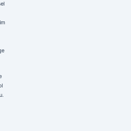
el
 im
ge
e
ol
u.