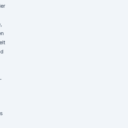
er
,
en
lt
nd
-
s