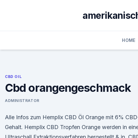
Skip
to
amerikanisch
content
HOME
CBD OIL
Cbd orangengeschmack
ADMINISTRATOR
Alle Infos zum Hemplix CBD Öl Orange mit 6% CBD
Gehalt. Hemplix CBD Tropfen Orange werden in ein
Ultraschall Extraktionsverfahren hergestellt & in CB