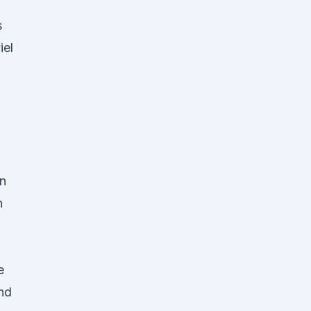
s
iel
n
n
e
nd