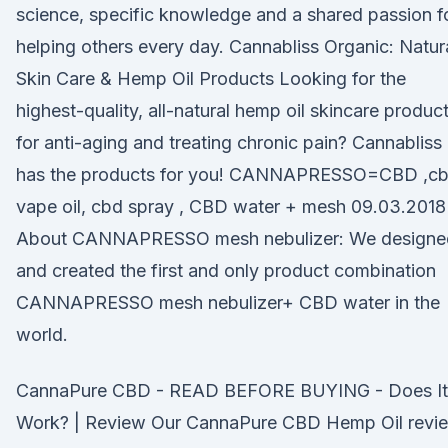
science, specific knowledge and a shared passion f
helping others every day. Cannabliss Organic: Natur
Skin Care & Hemp Oil Products Looking for the
highest-quality, all-natural hemp oil skincare produc
for anti-aging and treating chronic pain? Cannabliss
has the products for you! CANNAPRESSO=CBD ,c
vape oil, cbd spray , CBD water + mesh 09.03.2018 
About CANNAPRESSO mesh nebulizer: We designe
and created the first and only product combination
CANNAPRESSO mesh nebulizer+ CBD water in the
world.
CannaPure CBD - READ BEFORE BUYING - Does It
Work? | Review Our CannaPure CBD Hemp Oil revi