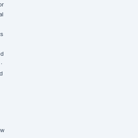
or
al
ts
bd
·
d
ew