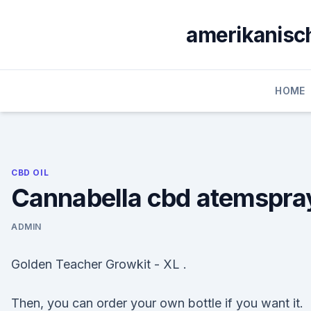
Skip
to
amerikanisch
content
HOME
CBD OIL
Cannabella cbd atemspra
ADMIN
Golden Teacher Growkit - XL .
Then, you can order your own bottle if you want it.