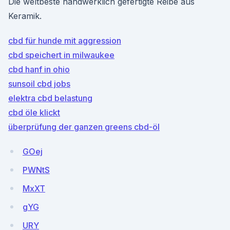
Die weltbeste handwerklich gefertigte Reibe aus
Keramik.
cbd für hunde mit aggression
cbd speichert in milwaukee
cbd hanf in ohio
sunsoil cbd jobs
elektra cbd belastung
cbd öle klickt
überprüfung der ganzen greens cbd-öl
GOej
PWNtS
MxXT
gYG
URY