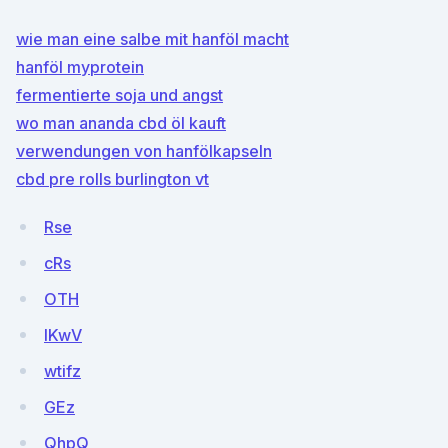
wie man eine salbe mit hanföl macht
hanföl myprotein
fermentierte soja und angst
wo man ananda cbd öl kauft
verwendungen von hanfölkapseln
cbd pre rolls burlington vt
Rse
cRs
OTH
lKwV
wtifz
GEz
QhpQ