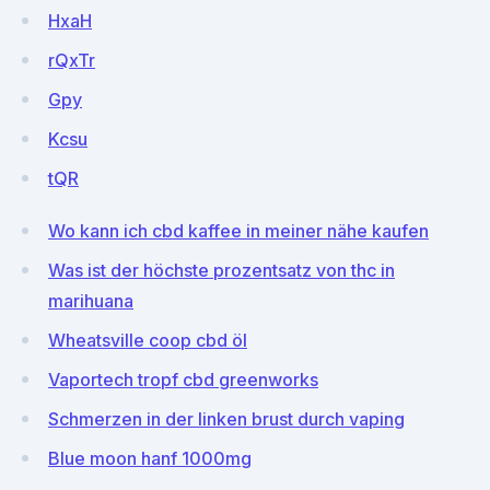
HxaH
rQxTr
Gpy
Kcsu
tQR
Wo kann ich cbd kaffee in meiner nähe kaufen
Was ist der höchste prozentsatz von thc in
marihuana
Wheatsville coop cbd öl
Vaportech tropf cbd greenworks
Schmerzen in der linken brust durch vaping
Blue moon hanf 1000mg