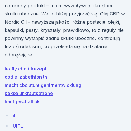
naturalny produkt – może wywoływać określone
skutki uboczne. Warto bliżej przyjrzeć się Olej CBD w
Nordic Oil - nawyższa jakość, różne postacie: olejki,
kapsułki, pasty, kryształy, prawidłowo, to z reguły nie
powinny wystąpić żadne skutki uboczne. Kontrolują
też ośrodek snu, co przekłada się na działanie
odprężające.
leafly cbd ölrezept
cbd elizabethton tn
macht cbd stunt gehirnentwicklung
kekse unkrautpatrone
hanfgeschäft uk
il
UITL