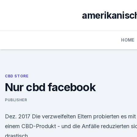
Skip
to
amerikanisch
content
HOME
CBD STORE
Nur cbd facebook
PUBLISHER
Dez. 2017 Die verzweifelten Eltern probierten es mit
einem CBD-Produkt - und die Anfälle reduzierten si
drastisch.