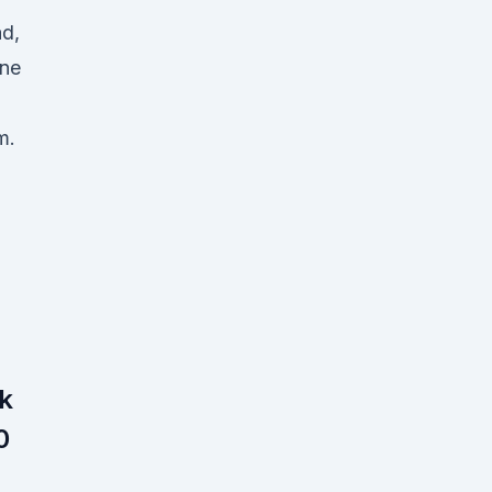
d,
ine
m.
k
0