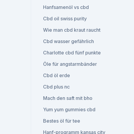
Hanfsamenöl vs cbd
Cbd oil swiss purity
Wie man cbd kraut raucht
Cbd wasser gefährlich
Charlotte cbd fünf punkte
Öle für angstarmbänder
Cbd öl erde
Cbd plus nc
Mach den saft mit bho
Yum yum gummies cbd
Bestes öl für tee
Hanf-programm kansas city