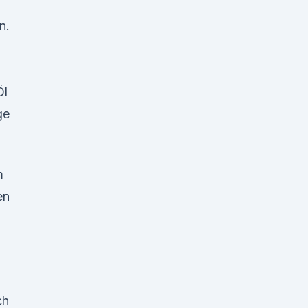
n.
Öl
ge
m
en
ch