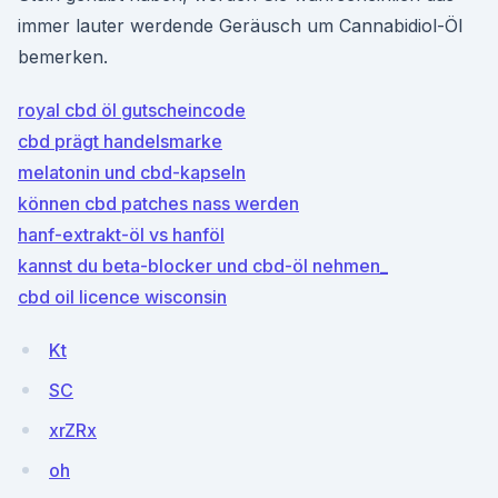
immer lauter werdende Geräusch um Cannabidiol-Öl
bemerken.
royal cbd öl gutscheincode
cbd prägt handelsmarke
melatonin und cbd-kapseln
können cbd patches nass werden
hanf-extrakt-öl vs hanföl
kannst du beta-blocker und cbd-öl nehmen_
cbd oil licence wisconsin
Kt
SC
xrZRx
oh