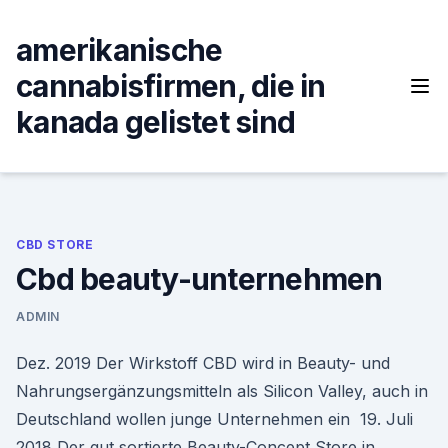
Skip
to
amerikanische
content
cannabisfirmen, die in
kanada gelistet sind
CBD STORE
Cbd beauty-unternehmen
ADMIN
Dez. 2019 Der Wirkstoff CBD wird in Beauty- und
Nahrungsergänzungsmitteln als Silicon Valley, auch in
Deutschland wollen junge Unternehmen ein 19. Juli
2018 Der gut sortierte Beauty-Concept Store in