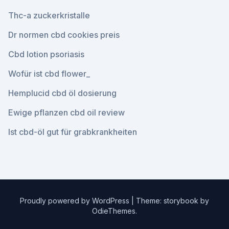
Thc-a zuckerkristalle
Dr normen cbd cookies preis
Cbd lotion psoriasis
Wofür ist cbd flower_
Hemplucid cbd öl dosierung
Ewige pflanzen cbd oil review
Ist cbd-öl gut für grabkrankheiten
Proudly powered by WordPress
|
Theme: storybook by
OdieThemes
.