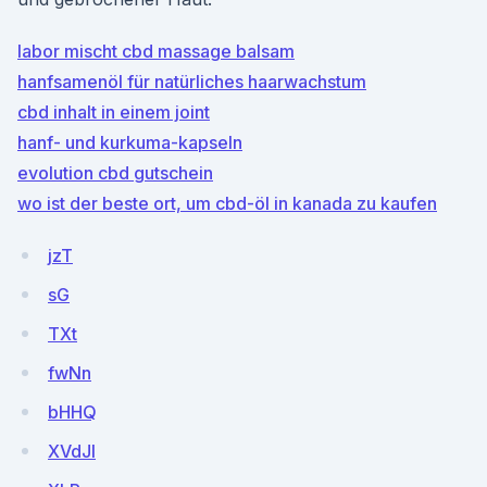
labor mischt cbd massage balsam
hanfsamenöl für natürliches haarwachstum
cbd inhalt in einem joint
hanf- und kurkuma-kapseln
evolution cbd gutschein
wo ist der beste ort, um cbd-öl in kanada zu kaufen
jzT
sG
TXt
fwNn
bHHQ
XVdJl