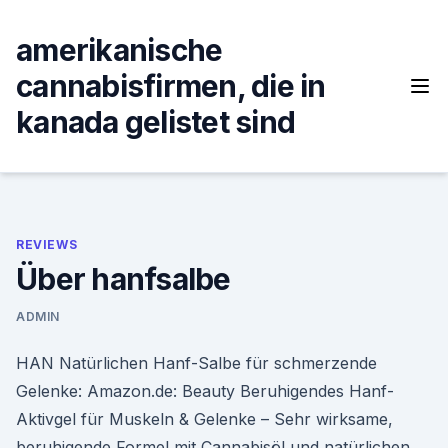
Skip
to
amerikanische
content
cannabisfirmen, die in
kanada gelistet sind
REVIEWS
Über hanfsalbe
ADMIN
HAN Natürlichen Hanf-Salbe für schmerzende
Gelenke: Amazon.de: Beauty Beruhigendes Hanf-
Aktivgel für Muskeln & Gelenke – Sehr wirksame,
beruhigende Formel mit Cannabisöl und natürlichen