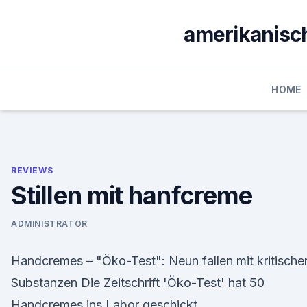
Skip
to
amerikanisch
content
HOME
REVIEWS
Stillen mit hanfcreme
ADMINISTRATOR
Handcremes – "Öko-Test": Neun fallen mit kritische
Substanzen Die Zeitschrift 'Öko-Test' hat 50
Handcremes ins Labor geschickt.