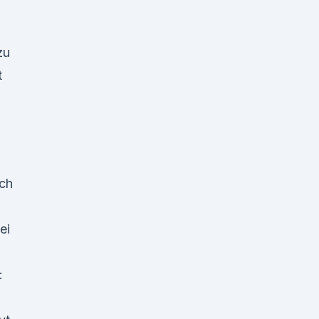
zu
t
ich
n
ei
: