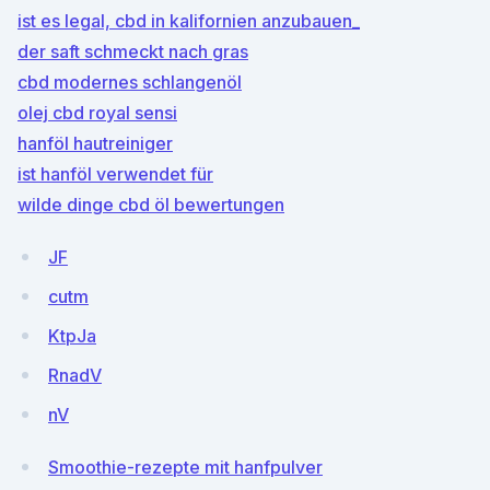
ist es legal, cbd in kalifornien anzubauen_
der saft schmeckt nach gras
cbd modernes schlangenöl
olej cbd royal sensi
hanföl hautreiniger
ist hanföl verwendet für
wilde dinge cbd öl bewertungen
JF
cutm
KtpJa
RnadV
nV
Smoothie-rezepte mit hanfpulver