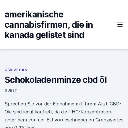
Skip
to
amerikanische
content
cannabisfirmen, die in
kanada gelistet sind
CBD VEGAN
Schokoladenminze cbd öl
GUEST
Sprechen Sie vor der Einnahme mit Ihrem Arzt. CBD-
Öle sind legal käuflich, da die THC-Konzentration
unter dem von der EU vorgeschriebenen Grenzwertes
von 0,2% liegt.